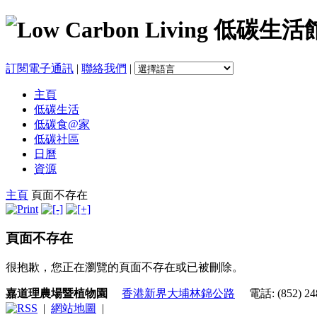
訂閱電子通訊
|
聯絡我們
|
主頁
低碳生活
低碳食@家
低碳社區
日曆
資源
主頁
頁面不存在
頁面不存在
很抱歉，您正在瀏覽的頁面不存在或已被刪除。
嘉道理農場暨植物園
香港新界大埔林錦公路
電話: (852) 248
|
網站地圖
|