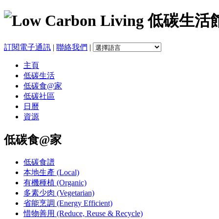
訂閱電子通訊
|
聯絡我們
|
主頁
低碳生活
低碳食@家
低碳社區
日曆
資源
低碳食@家
低碳食譜
本地生產 (Local)
有機種植 (Organic)
多素少肉 (Vegetarian)
省能烹調 (Energy Efficient)
惜物善用 (Reduce, Reuse & Recycle)