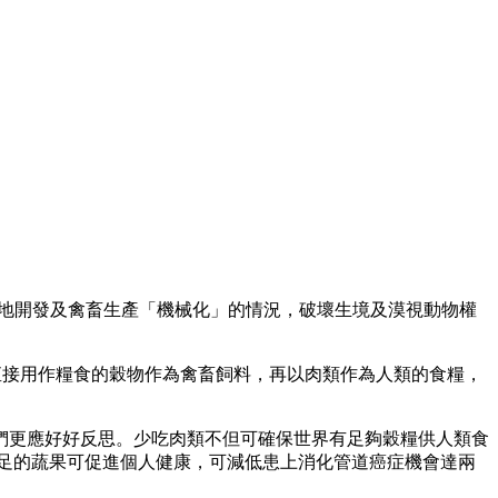
牧地開發及禽畜生產「機械化」的情況，破壞生境及漠視動物權
直接用作糧食的穀物作為禽畜飼料，再以肉類作為人類的食糧，
們更應好好反思。少吃肉類不但可確保世界有足夠穀糧供人類食
充足的蔬果可促進個人健康，可減低患上消化管道癌症機會達兩