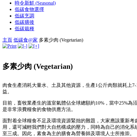
時令新鮮 (Seasonal)
低碳食物選擇
低碳烹調
低碳膳後
低碳栽種
主頁
低碳食@家
多素少肉 (Vegetarian)
多素少肉 (Vegetarian)
肉食生產消耗大量水、土及其他資源，生產1公斤肉類就耗上7
益。
目前，畜牧業產生的溫室氣體佔全球總額約10%，當中25%
是非常浪費糧食的食物供應方法。
面對着全球糧食不足及環境資源緊拙的難題，大家應該重新考
用，還可減輕我們對大自然構成的壓力，同時為自己的消化系統
至三成。因此，素食為主的膳食為營養師及環境人士所推崇。