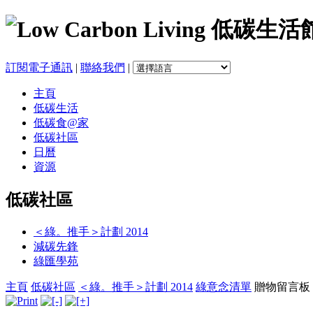
訂閱電子通訊
|
聯絡我們
|
主頁
低碳生活
低碳食@家
低碳社區
日曆
資源
低碳社區
＜綠。推手＞計劃 2014
減碳先鋒
綠匯學苑
主頁
低碳社區
＜綠。推手＞計劃 2014
綠意念清單
贈物留言板