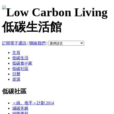
訂閱電子通訊
|
聯絡我們
|
主頁
低碳生活
低碳食@家
低碳社區
日曆
資源
低碳社區
＜綠。推手＞計劃 2014
減碳先鋒
綠匯學苑