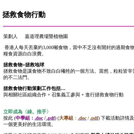
拯救食物行動
策劃人 嘉道理農場暨植物園
香港人每天丟棄約3,000噸食物，當中不乏沒有開封的過期
糧食資源白白浪費。
拯救食物=拯救地球
拯救食物是讓食物不致白白犧牲的一個方法。當然，粒粒皆辛
的不二法門。
拯救食物行動策劃工作包括…
與相關社區組織合作 + 召集義工參與 + 進行拯救食物行動
立即成為〈綠。推手〉
按此 (
中學組：
.doc
/
.pdf
) (
大專組
：
.doc
/
.pdf
) 下載活動詳
一個更美好的生活環境。