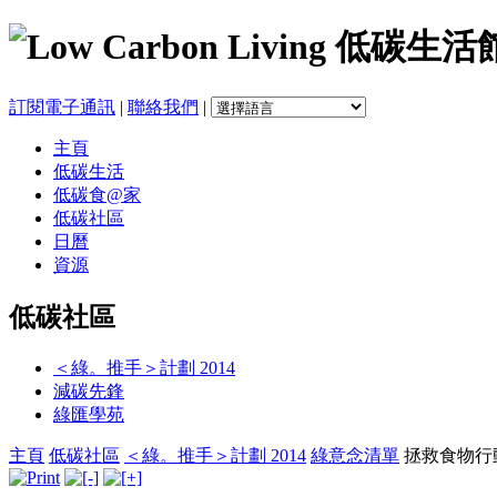
訂閱電子通訊
|
聯絡我們
|
主頁
低碳生活
低碳食@家
低碳社區
日曆
資源
低碳社區
＜綠。推手＞計劃 2014
減碳先鋒
綠匯學苑
主頁
低碳社區
＜綠。推手＞計劃 2014
綠意念清單
拯救食物行