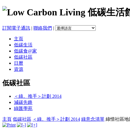
訂閱電子通訊
|
聯絡我們
|
主頁
低碳生活
低碳食@家
低碳社區
日曆
資源
低碳社區
＜綠。推手＞計劃 2014
減碳先鋒
綠匯學苑
主頁
低碳社區
＜綠。推手＞計劃 2014
綠意念清單
綠惜社區地