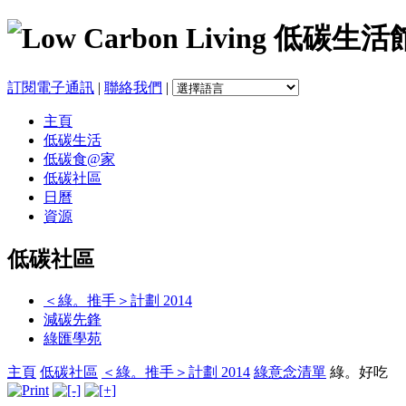
訂閱電子通訊
|
聯絡我們
|
主頁
低碳生活
低碳食@家
低碳社區
日曆
資源
低碳社區
＜綠。推手＞計劃 2014
減碳先鋒
綠匯學苑
主頁
低碳社區
＜綠。推手＞計劃 2014
綠意念清單
綠。好吃