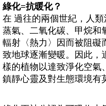
綠化=抗暖化？
在 過往的兩個世紀，人
蒸氣、二氧化碳、甲烷和
輻射〈熱力〉因而被阻礙
致地球逐漸變暖。因此，
樣的植物以達致淨化空氣
鎮靜心靈及對生態環境有