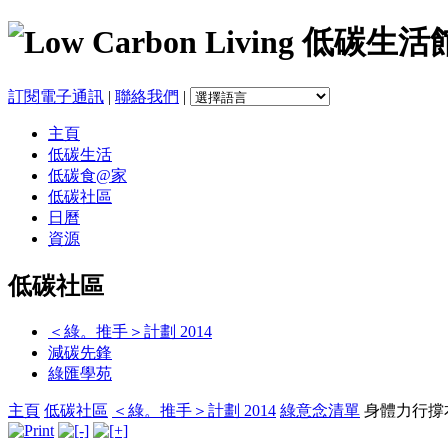
訂閱電子通訊
|
聯絡我們
|
主頁
低碳生活
低碳食@家
低碳社區
日曆
資源
低碳社區
＜綠。推手＞計劃 2014
減碳先鋒
綠匯學苑
主頁
低碳社區
＜綠。推手＞計劃 2014
綠意念清單
身體力行撐