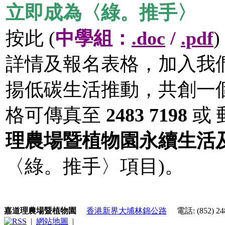
立即成為〈綠。推手〉
按此 (
中學組：
.doc
/
.pdf
)
詳情及報名表格，加入我
揚低碳生活推動，共創一
格可傳真至
2483 7198
或 
理農場暨植物園永續生活
〈綠。推手〉項目)。
嘉道理農場暨植物園
香港新界大埔林錦公路
電話: (852) 248
|
網站地圖
|